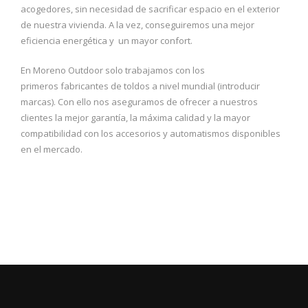
acogedores, sin necesidad de sacrificar espacio en el exterior
de nuestra vivienda. A la vez, conseguiremos una mejor
eficiencia energética y un mayor confort.
En Moreno Outdoor solo trabajamos con los
primeros fabricantes de toldos a nivel mundial (introducir
marcas). Con ello nos aseguramos de ofrecer a nuestros
clientes la mejor garantía, la máxima calidad y la mayor
compatibilidad con los accesorios y automatismos disponibles
en el mercado.