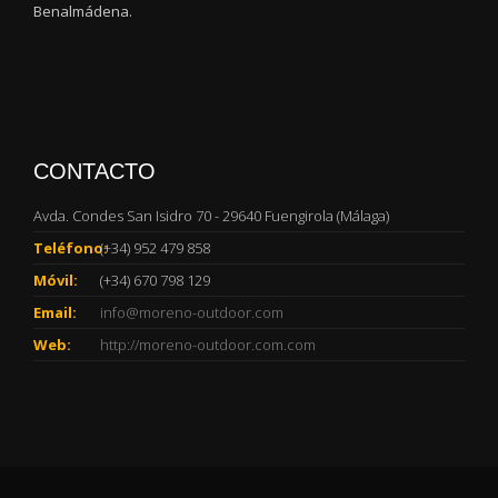
Benalmádena.
CONTACTO
Avda. Condes San Isidro 70 - 29640 Fuengirola (Málaga)
Teléfono:
(+34) 952 479 858
Móvil:
(+34) 670 798 129
Email:
info@moreno-outdoor.com
Web:
http://moreno-outdoor.com.com