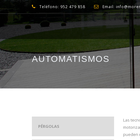
Teléfono: 952 479 858
Email: info@more
AUTOMATISMOS
Las tecn
PÉRGOLAS
motoriza
pueden c