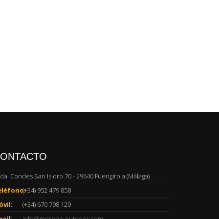
ONTACTO
da. Condes San Isidro 70 - 29640 Fuengirola (Málaga)
eléfono:
(+34) 952 479 858
vil:
(+34) 670 798 129
ail:
info@moreno-outdoor.com