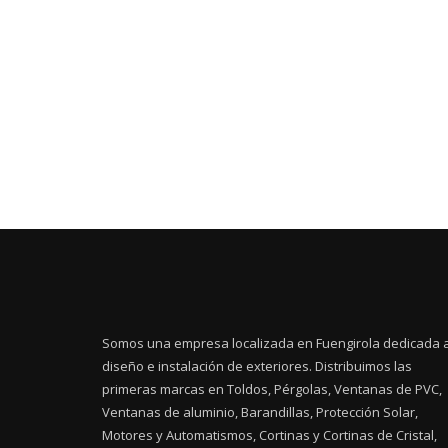
Somos una empresa localizada en Fuengirola dedicada a
diseño e instalación de exteriores. Distribuimos las
primeras marcas en Toldos, Pérgolas, Ventanas de PVC,
Ventanas de aluminio, Barandillas, Protección Solar,
Motores y Automatismos, Cortinas y Cortinas de Cristal,