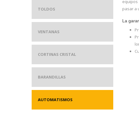
equipos 
pasar a 
TOLDOS
La garan
Pr
VENTANAS
Pr
lo
Cu
CORTINAS CRISTAL
BARANDILLAS
AUTOMATISMOS