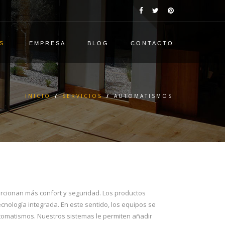
OS
EMPRESA
BLOG
CONTACTO
INICIO
/
SERVICIOS
/
AUTOMATISMOS
porcionan más confort y seguridad. Los productos
ología integrada. En este sentido, los equipos se
tomatismos. Nuestros sistemas le permiten añadir